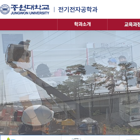
주
메
뉴
바
로
가
기
컨
텐
츠
바
로
가
기