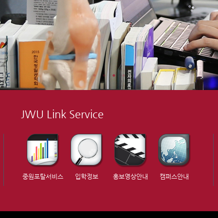
JWU Link Service
중원포탈서비스
입학정보
홍보영상안내
캠퍼스안내