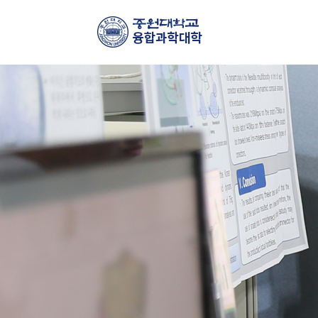
주
메
뉴
바
로
가
기
컨
텐
츠
바
로
가
기